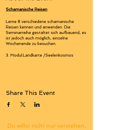
Schamanische Reisen
Lerne 8 verschiedene schamanische
Reisen kennen und anwenden. Die
Seminarreihe gestaltet sich aufbauend, es
ist jedoch auch möglich, einzelne
Wochenende zu besuchen.
3. Modul:Landkarte /Seelenkosmos
Beschreibung folgt...
Ablauf:
Share This Event
Beginn Samstag 10 Uhr:
Ankommen, Talking Stick,
Medizinwanderung.
Kleiner Imbiss
Vorbereiten der Schwitzhütte
Du willst nicht nur verstehen,
Teaching