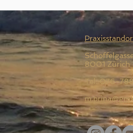
Praxisstandor
Schoffelgass
8001 Zürich
Tel: 076-78
m.prina@gmx