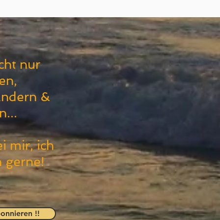
icht nur
en,
ändern &
...
i mir, ich
h gerne!
onnieren !!