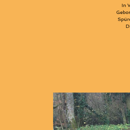
In 
Gebor
Spüre
D