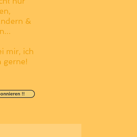
icht nur
en,
ändern &
...
i mir, ich
h gerne!
onnieren !!