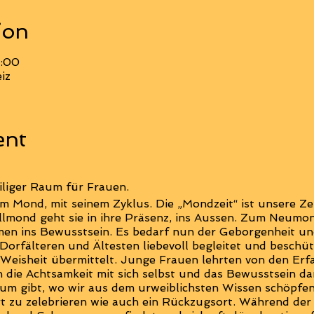
ion
2:00
iz
ent
iliger Raum für Frauen.
 Mond, mit seinem Zyklus. Die „Mondzeit“ ist unsere Zeit
llmond geht sie in ihre Präsenz, ins Aussen. Zum Neumo
en ins Bewusstsein. Es bedarf nun der Geborgenheit un
Dorfälteren und Ältesten liebevoll begleitet und beschü
eisheit übermittelt. Junge Frauen lehrten von den Erfa
h die Achtsamkeit mit sich selbst und das Bewusstsein da
aum gibt, wo wir aus dem urweiblichsten Wissen schöpfe
rt zu zelebrieren wie auch ein Rückzugsort. Während de