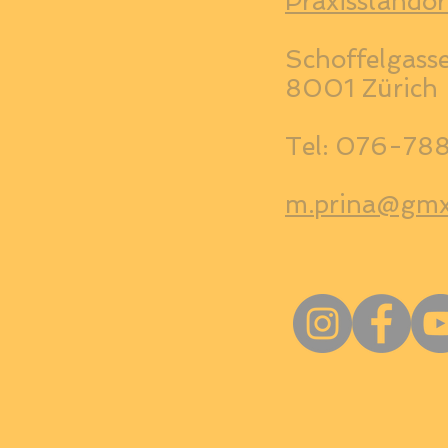
Praxisstandor
Schoffelgass
8001 Zürich
Tel: 076-78
m.prina@gmx