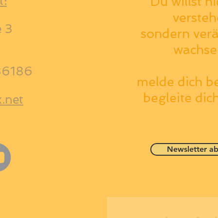
t:
Du willst n
versteh
e 3
sondern ver
wachsen
86186
melde dich be
begleite dic
.net
Newsletter ab