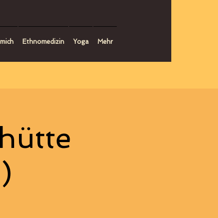
mich
Ethnomedizin
Yoga
Mehr
hütte
)