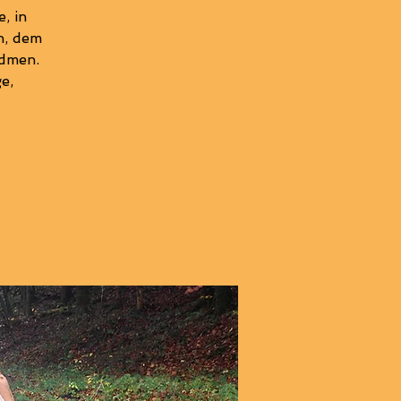
, in
n, dem
idmen.
e,