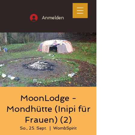
Anmelden
MoonLodge -
Mondhütte (Inipi für
Frauen) (2)
So., 25. Sept.
  |  
WombSpirit