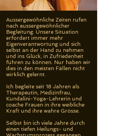
Aussergewöhnliche Zeiten rufen
nach aussergewöhnlicher
Begleitung. Unsere Situation
erfordert immer mehr
Eigenverantwortung und sich
selbst an der Hand zu nehmen
und ins Glück, in Zufriedenheit
führen zu können. Nur haben wir
dies in den meisten Fällen nicht
wirklich gelernt.
Ich begleite seit 18 Jahren als
Therapeutin, Medizinfrau,
Kundalini-Yoga-Lehrerin und
coache Frauen in ihre weibliche
Kraft und ihre wahre Grösse.
Selbst bin ich viele Jahre durch
einen tiefen Heilungs- und
Wachstumsprozess gegangen.