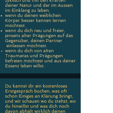
zyklisch und mit den Kräften
deiner Natur und der im Aussen
im Einklang zu leben.
​wenn du deinen weiblichen
Körper besser kennen lernen
möchtest.
​wenn du dich neu und freier,
jenseits alter Prägungen auf das
Gegenüber, deinen Partner
einlassen möchtest.
wenn du dich von alten
Traumatas und Prägungen
befreien möchtest und aus deiner
Essenz leben willst.
Du kannst dir ein kostenloses
Erstgespräch buchen, was oft
schon Einiges an Klärung bringt,
und wir schauen wo du stehst, wo
du hinwillst und was dich noch
davon abhält wirklich deinen