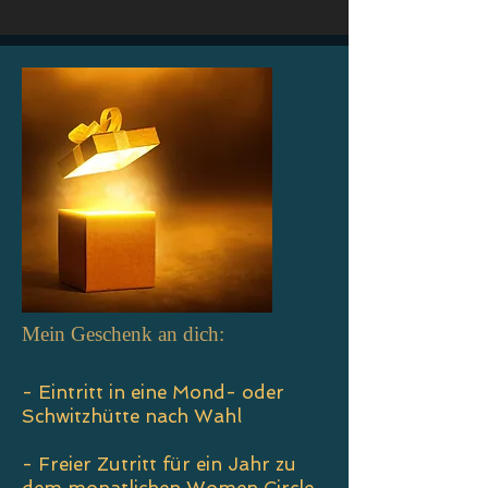
Mein Geschenk an dich:
- Eintritt in eine Mond- oder
Schwitzhütte nach Wahl
- Freier Zutritt für ein Jahr zu