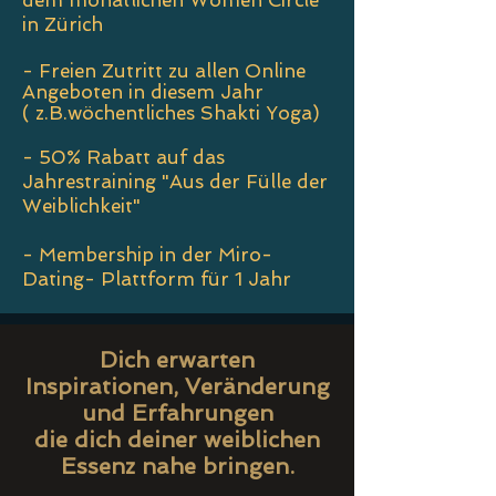
dem monatlichen Women Circle
in Zürich
- Freien
Zutritt zu allen Online
Angeboten in diesem Jahr
( z.B.wöchentliches Shakti Yoga)
- 50% Rabatt auf das
Jahrestraining
"Aus der Fülle der
Weiblichkeit"
- Membership in der Miro-
Dating- Plattform für 1 Jahr
Dich erwarten
Inspirationen, Veränderung
und Erfahrungen
die dich deiner weiblichen
Essenz nahe bringen.