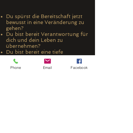
​Du spürst die Bereitschaft jetzt
bewusst in eine Veränderung zu
gehen?
Du bist bereit Verantwortung für
dich und dein Leben zu
übernehmen?
​Du bist bereit eine tiefe
Verbindung zu deiner weiblichen
Kraft zuzulassen und daraus zu
Phone
Email
Facebook
wirken?
​Du bist bereit dich für neue
Ansichten zu öffnen?
Du bist bereit Partnerschaft, das
Spiel zwischen Mann und Frau
neu zu entdecken?
​Du bist bereit in dich und dein
Leben zu investieren?
Dann begleite ich dich sehr gerne