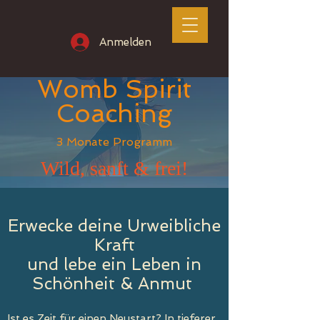
Anmelden
Womb Spirit
Coaching
3 Monate Programm
Wild, sanft & frei!
Erwecke deine Urweibliche
Kraft
und lebe
ein Leben in
Schönheit & Anmut
Ist es Zeit für einen Neustart? In tieferer