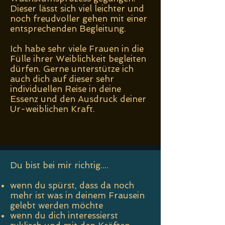
Dieser lässt sich viel leichter und
noch freudvoller gehen mit einer
entsprechenden Begleitung.
Ich habe sehr viele Frauen in die
Fülle ihrer Weiblichkeit begleiten
dürfen. Gerne unterstütze ich
auch dich auf dieser sehr
individuellen Reise in deine
Essenz und den Ausdruck deiner
Ur-weiblichen Kraft.
Du bist bei mir richtig....
​wenn du spürst, dass da noch
mehr ist was in deinem Frausein
gelebt werden möchte
wenn du dich interessierst