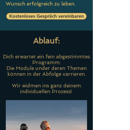
Wunsch erfolgreich zu leben.
Kostenloses Gespräch vereinbaren
Ablauf:
Dich erwartet ein fein abgestimmtes
Programm:
Die Module under deren Themen
können in der Abfolge varrieren.
Wir widmen ins ganz deinem
individuellen
Prozess!